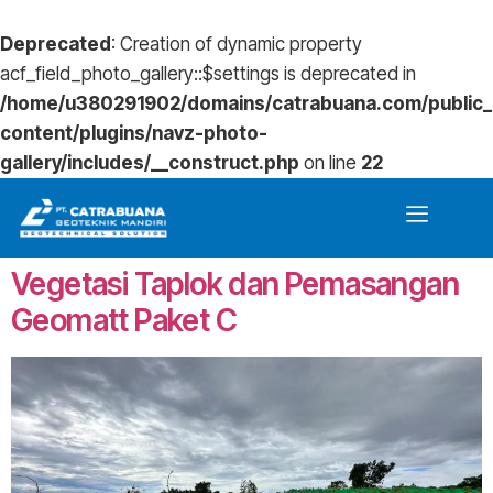
Deprecated
: Creation of dynamic property
acf_field_photo_gallery::$settings is deprecated in
/home/u380291902/domains/catrabuana.com/public_
content/plugins/navz-photo-
gallery/includes/__construct.php
on line
22
Vegetasi Taplok dan Pemasangan
Geomatt Paket C