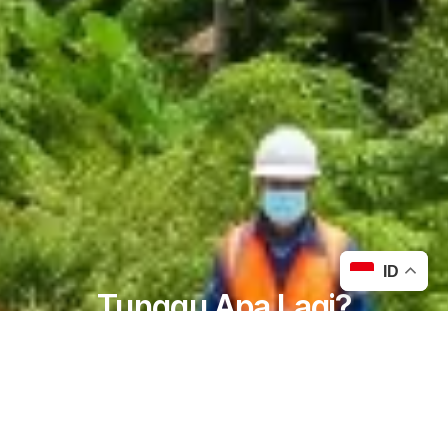
ID
Tunggu Apa Lagi?
Kalau ada masalah geoteknik di proyek Anda!
Konsiltasi gratis dengan Catrabuana Sekarang
KONSULTASI GRATIS