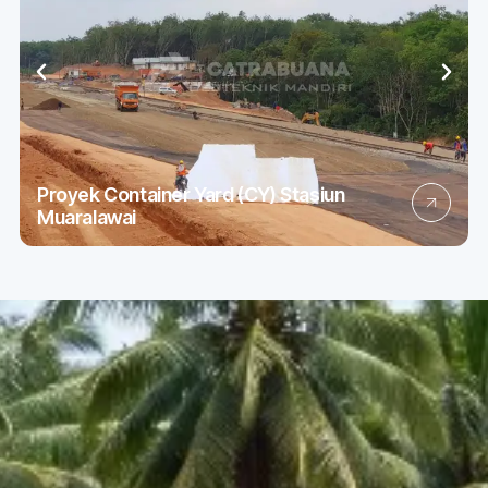
Proyek Container Yard (CY) Stasiun
Muaralawai