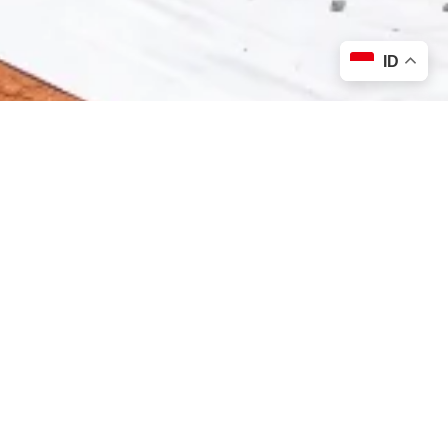
ID
PT. Catrabuana Geoteknik Mandiri adalah perusahaan
spesialis geosintetik di Indonesia. Kami bertekad menjadi
pilihan utama para ahli geoteknik dengan menyediakan