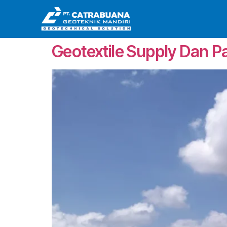
Geotextile Supply Dan 