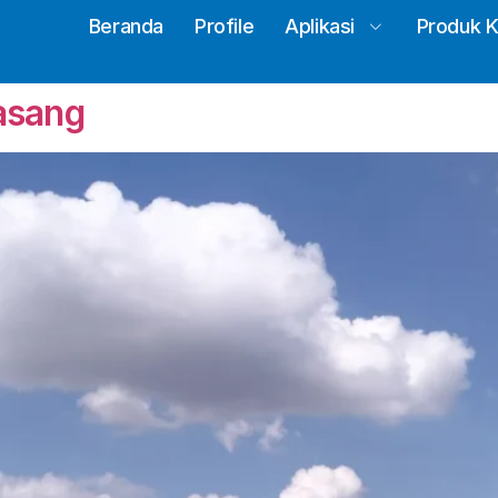
Beranda
Profile
Aplikasi
Produk 
Pasang