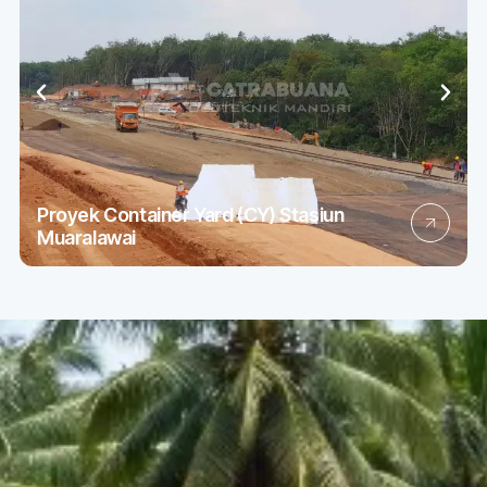
Proyek Container Yard (CY) Stasiun
Muaralawai