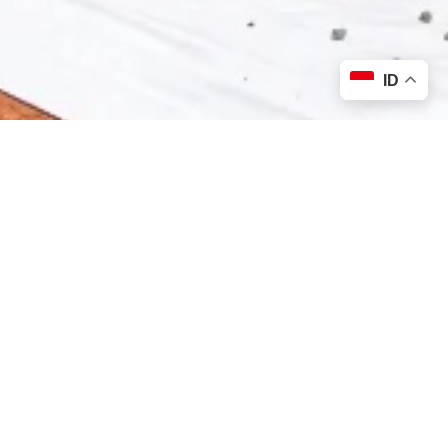
ID
PT. Catrabuana Geoteknik Mandiri adalah perusahaan
spesialis geosintetik di Indonesia. Kami bertekad menjadi