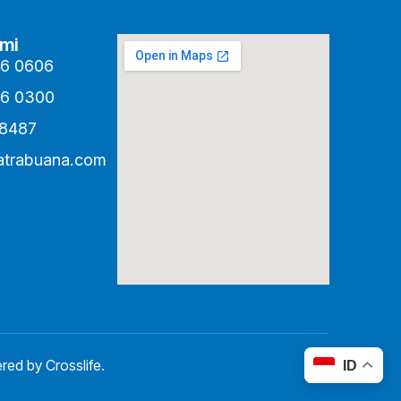
mi
66 0606
66 0300
 8487
atrabuana.com
ered by
Crosslife
.
ID